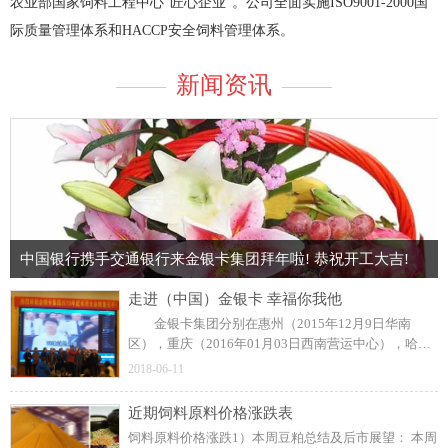
农业部国家饲料工程中心“匠心企业”。公司全面实施ISO9001-2000国
际质量管理体系和HACCP安全饲料管理体系。
新闻资讯
中国银行携手交通银行来金银卡集团拜年啦! 恭祝开工大吉!
走进（中国）金银卡 幸福你我他
金银卡集团分别在惠州（2015年12月9日华南
区），重庆（2016年01月03日西南营运中心），哈尔
滨（2016年01月06日东北营运中心）隆重召开了三场
2018-06-11
年终大会，本届年会以“梦在金银卡，幸福你我他”“大
西南大跨越”合作共赢的主题热烈展开。 2015年虽
近期饲料原料价格涨跌表
然整体畜牧业冷淡，金银卡集团经营得还是红红火
饲料原料价格涨跌1）本周豆粕总结及后市展望： 本周
火，公司一直以高质量服务，高技术创新，高速度发