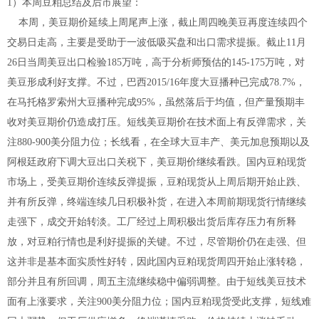
1）本周豆粕总结及后市展望：
本周，美豆期价延续上周尾声上涨，截止周四晚美豆再度连续四个
交易日走高，主要是受助于一波低吸买盘和出口需求提振。截止11月
26日当周美豆出口检验185万吨，高于分析师预估的145-175万吨，对
美豆形成利好支撑。不过，巴西2015/16年度大豆播种已完成78.7%，
在马托格罗索州大豆播种完成95%，虽然落后于均值，但产量预期丰
收对美豆期价仍造成打压。短线美豆期价在技术面上有反弹需求，关
注880-900美分阻力位；长线看，在全球大豆丰产、美元加息预期以及
阿根廷政府下调大豆出口关税下，美豆期价继续看跌。国内豆粕现货
市场上，受美豆期价连续反弹提振，豆粕现货从上周后期开始止跌、
并有所反弹，终端连续几日积极补货，在进入本周前期现货行情继续
走强下，成交开始转淡。工厂经过上周积极出货后库存压力有所释
放，对豆粕行情也是利好提振的关键。不过，尽管期价仍在走强、但
这并非是基本面实质性好转，因此国内豆粕现货周四开始止涨转稳，
部分并且有所回调，周五主流继续稳中偏弱调整。由于短线美豆技术
面有上涨要求，关注900美分阻力位；国内豆粕现货受此支撑，短线难