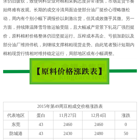
求仍旧疲软，致使饲料企业对棉粕采购态度异常谨慎，市场走货节奏
始终难有改观。长期的成交冷清局面迫使部分油厂挺价心理略微松
动，周内有个别小幅下调报价以刺激出货，但其成效微乎其微。另一
方面，持续降温降雪导致运输受阻，且大幅减产背景下轧花厂强烈挺
价，原料棉籽价格整体仍旧坚挺运行。压榨成本高企、亏损加剧以及
部分油厂维持停机，则继续支撑棉粕现货走势。由此笔者预计短期内
棉粕现货行情相对维持稳定运行，局部地区或有小幅调整。
2015年第49周豆粕成交价格涨跌表
代表地区
蛋白
11月27日
12月4日
涨跌
东莞
43
2460
2460
0
防城港
43
2430
2480
50