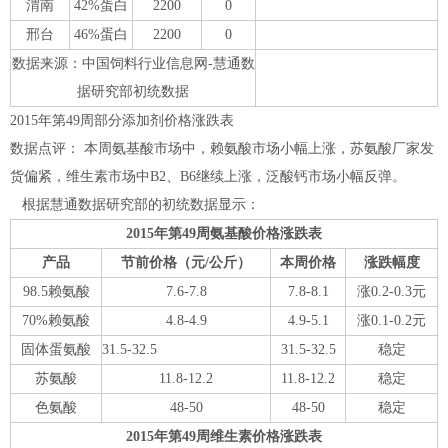
渭南
42%蛋白
2200
0
邢台
46%蛋白
2200
0
数据来源：中国饲料行业信息网-慧通数
据研究部初统数据
2015年第49周部分添加剂价格涨跌表
数据点评： 本周氨基酸市场中，赖氨酸市场小幅上涨，苏氨酸厂家发
货偏紧，维生素市场中B2、B6继续上涨，泛酸钙市场小幅反弹。
根据慧通数据研究部的初统数据显示：
2015
年第49周氨基酸价格涨跌表
产品
节前价格（元/公斤）
本周价格
涨跌幅度
98.5赖氨酸
7.6-7.8
7.8-8.1
涨0.2-0.3元
70%赖氨酸
4.8-4.9
4.9-5.1
涨0.1-0.2元
固体蛋氨酸
31.5-32.5
31.5-32.5
稳定
苏氨酸
11.8-12.2
11.8-12.2
稳定
色氨酸
48-50
48-50
稳定
2015
年第49周维生素价格涨跌表