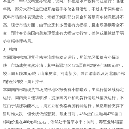
本退市，华中投料量亦锐减，仅两广和福建水产投料尚在进行；临近
年尾，部分大型饲企已经开始着手冬储备货活动，不过由于饲料蛋白
原料市场整体表现疲软，笔者了解到部分饲企和贸易商冬储意愿并不
高。现货市场方面，由于缺乏利多因素有力提振，且市场远期看空不
变，预计春节前国内菜粕现货难有大幅波动行情，整体或继续处于弱
势窄幅整理格局。
3）棉粕：
本周国内棉粕现货价格主流维持稳定运行，局部地区报价有小幅暗
跌，市场成交依然冷清，其中新疆地区42%蛋白棉粕报价1680元/吨，
较上周五跌20元/吨；山东夏津、河南新乡、陕西渭南以及河北邢台棉
粕报价均较上周五持平。
本周国内棉粕现货市场局部地区报价有小幅暗跌，主流行情延续稳定
运行。周内美豆连续收涨，提振国内豆粕现货行情短线偏强运行，不
过由于续涨动能不足，周五豆粕价格再度转弱运行，虽然期价支撑下
暂时难大跌，但长线依然悲观。截止目前，43%蛋白豆粕与42%蛋白
棉粕价差在400元/吨左右，依然处于偏窄水平；同时，养殖业终端需