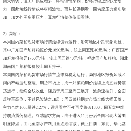
回大弱势，但工厂供应增多，终端谨慎采购，价格持续上涨缺乏动
力，因此短线行情或将窄幅波动。而从长远期看，因供应压力逐步增
加，加之外围多重压力，豆粕行情整体依旧看跌。
2）菜粕：
本周国内菜粕现货市场行情延续偏弱运行，沿海地区补跌现象明显，
其中广东国产加籽粕报价元1890元/吨，较上周五涨40元/吨；广西国产
加籽粕报价元1760元/吨，较上周五跌40元/吨；福建国产加籽粕、湖北
湖南国产菜粕报价较上周五持平。
本周国内菜粕现货市场行情主流维持稳定运行，局部地区报价延续区
间内窄幅波动整理。期货市场上，周一郑菜粕期价延续上周五弱势震
荡运行，盘终全线收低；随后于周二至周三展开一波急速拉升，全面
反弹至高位，不过风险随之加剧；周四菜粕期货市场全线大幅回落，
主力合约1605暴跌2.27%，远月看空不变再度跌破1800，周五盘中维
持弱势震荡整理。终端需求方面，由于进入11月份后全国出现大范围
明显降温，由北至南水产料用量逐渐缩减，截止目前，东北、华北基