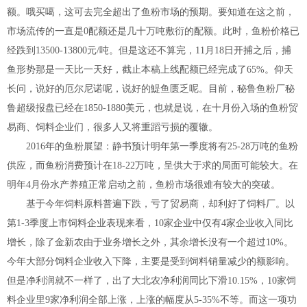
额。哦买噶，这可去完全超出了鱼粉市场的预期。要知道在这之前，
市场流传的一直是0配额还是几十万吨敷衍的配额。此时，鱼粉价格已
经跌到13500-13800元/吨。但是这还不算完，11月18日开捕之后，捕
鱼形势那是一天比一天好，截止本稿上线配额已经完成了65%。仰天
长问，说好的厄尔尼诺呢，说好的鯷鱼匮乏呢。目前，秘鲁鱼粉厂秘
鲁超级报盘已经在1850-1880美元，也就是说，在十月份入场的鱼粉贸
易商、饲料企业们，很多人又将重蹈亏损的覆辙。
2016年的鱼粉展望：静书预计明年第一季度将有25-28万吨的鱼粉
供应，而鱼粉消费预计在18-22万吨，呈供大于求的局面可能较大。在
明年4月份水产养殖正常启动之前，鱼粉市场很难有较大的突破。
基于今年饲料原料普遍下跌，亏了贸易商，却利好了饲料厂。以
第1-3季度上市饲料企业表现来看，10家企业中仅有4家企业收入同比
增长，除了金新农由于业务增长之外，其余增长没有一个超过10%。
今年大部分饲料企业收入下降，主要是受到饲料销量减少的额影响。
但是净利润就不一样了，出了大北农净利润同比下滑10.15%，10家饲
料企业里9家净利润全部上涨，上涨的幅度从5-35%不等。而这一项功