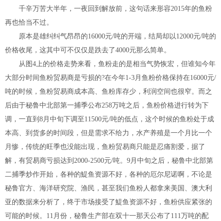
千辛万苦大半年，一夜回到解放前，这句话来形容2015年的鱼粉
再也恰当不过。
原本是雄纠纠气昂昂的16000元/吨的开端，结局却以12000元/吨的
价格收尾，这其中可不仅仅是跌去了4000元那么简单。
从图4上的价格走势来看，鱼粉走的是相当气势恢宏，但谁知今年
大部分时间鱼粉贸易商是亏损的?在今年1-3月鱼粉价格保持在16000元/
吨的时候，鱼粉贸易商成本高、鱼粉库存少，利润空间也很窄。而之
后由于秘鲁中北部第一捕季公布258万吨之后，鱼粉价格进行转为下
调，一直到8月中旬下调至11500元/吨的低点，这个时候的鱼粉处于成
本高、到货多的时间段，但是需求不给力，水产养殖是一个月比一个
月惨，传统的旺季也没能出现，鱼粉贸易商只能是忍痛割爱，据了
解，有贸易商亏损达到2000-2500元/吨。9月中旬之后，秘鲁中北部第
二捕季炒作开始，各种的鯷鱼资源不好，各种的厄尔尼诺啊，不论是
秘鲁官方、海洋研究院、渔民，甚至我们鱼粉人都拿来美国、澳大利
亚的数据来分析了，终于市场接受了鯷鱼资源不好，鱼粉供应紧张的
可能的时候。11月份，秘鲁生产部在双十一那天公布了111万吨的配