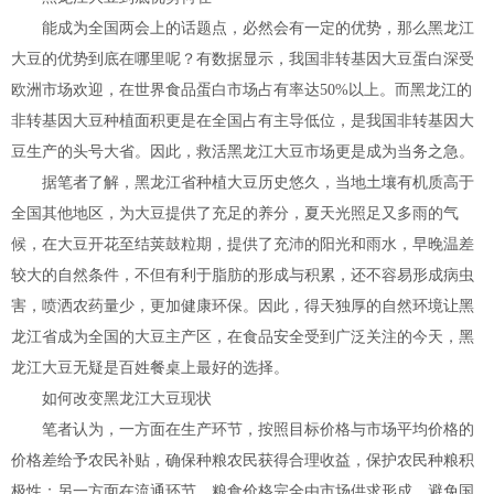
能成为全国两会上的话题点，必然会有一定的优势，那么黑龙江
大豆的优势到底在哪里呢？有数据显示，我国非转基因大豆蛋白深受
欧洲市场欢迎，在世界食品蛋白市场占有率达50%以上。而黑龙江的
非转基因大豆种植面积更是在全国占有主导低位，是我国非转基因大
豆生产的头号大省。因此，救活黑龙江大豆市场更是成为当务之急。
据笔者了解，黑龙江省种植大豆历史悠久，当地土壤有机质高于
全国其他地区，为大豆提供了充足的养分，夏天光照足又多雨的气
候，在大豆开花至结荚鼓粒期，提供了充沛的阳光和雨水，早晚温差
较大的自然条件，不但有利于脂肪的形成与积累，还不容易形成病虫
害，喷洒农药量少，更加健康环保。因此，得天独厚的自然环境让黑
龙江省成为全国的大豆主产区，在食品安全受到广泛关注的今天，黑
龙江大豆无疑是百姓餐桌上最好的选择。
如何改变黑龙江大豆现状
笔者认为，一方面在生产环节，按照目标价格与市场平均价格的
价格差给予农民补贴，确保种粮农民获得合理收益，保护农民种粮积
极性；另一方面在流通环节，粮食价格完全由市场供求形成，避免国