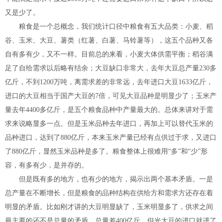
又是少了。
粮食是一个总概念，我们统计口径中粮食有五大品类：小麦、稻
谷、玉米、大豆、薯类（红薯、白薯、马铃薯等），这五个品种又各
自有多有少，又不一样。目前总的来看，小麦大体供需平衡；稻谷满
足了自给需求以后略有结余；大豆缺口非常大，去年大豆总产量230多
亿斤，不到1200万吨，离需求差的非常远，去年进口大豆1633亿斤，
进口的大豆相当于国产大豆的7倍，可见大豆品种是明显少了；玉米产
量去年4400多亿斤，是五个粮食品种中产量最大的。总体来讲对于需
求来说略显多一点。但是玉米品种去年进口，再加上可以替代玉米的
品种进口，达到了880亿斤，本来玉米产量已经有点供过于求，又进口
了880亿斤，显然玉米品种是多了。粮食整体上很难用“多”和“少”形
容，有多有少，是并存的。
但是既有多的地方，也有少的地方，揭示出两个基本矛盾。一是
总产量在不断增长，但是粮食的品种结构在供给方和需求方还存在着
明显的矛盾。比如刚才讲的大豆明显缺了，玉米明显多了，供求之间
最主要的还不是总量的矛盾，总量差400亿斤，但光大豆的进口就进了