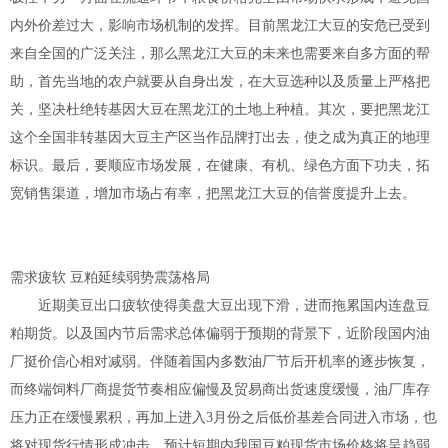
内外价差过大，影响市场机制的发挥。目前黑龙江大豆的安危已受到
来自全国的广泛关注，那么黑龙江大豆的未来也需要来自多方面的帮
助，首先当地的农户就要从自身出发，在大豆选种以及质量上严格把
关，坚决杜绝转基因大豆在黑龙江的土地上种植。其次，要把黑龙江
这个全国非转基因大豆主产区当作品牌打出去，使之成为真正的地理
标识。最后，要顺应市场发展，在健康、有机、绿色方面下功夫，拓
宽销售渠道，增加市场占有率，把黑龙江大豆的信誉度提升上去。
需求疲软 豆粕延续弱势震荡格局
近期美豆出口疲软使得美盘大豆出现下滑，进而拖累国内连盘豆
粕期货。以及国内节后需求总体偏弱于预期的背景下，近阶段国内油
厂挺价信心相对减弱。伴随着国内多数油厂节后开机率的逐步恢复，
而终端饲料厂商提货节奏相应偏慢及贸易商出货速度缓慢，油厂库存
压力正在缓慢累积，再加上进入3月份之后低价基差合同进入市场，也
将对现货行情形成冲击，预计短期内我国豆粕现货市场价格将呈趋弱