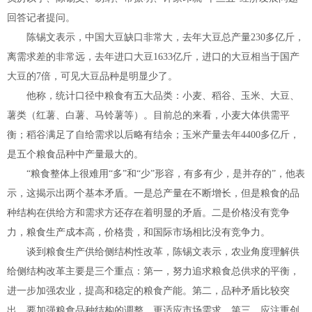
回答记者提问。
陈锡文表示，中国大豆缺口非常大，去年大豆总产量230多亿斤，
离需求差的非常远，去年进口大豆1633亿斤，进口的大豆相当于国产
大豆的7倍，可见大豆品种是明显少了。
他称，统计口径中粮食有五大品类：小麦、稻谷、玉米、大豆、
薯类（红薯、白薯、马铃薯等）。目前总的来看，小麦大体供需平
衡；稻谷满足了自给需求以后略有结余；玉米产量去年4400多亿斤，
是五个粮食品种中产量最大的。
“粮食整体上很难用“多”和“少”形容，有多有少，是并存的”，他表
示，这揭示出两个基本矛盾。一是总产量在不断增长，但是粮食的品
种结构在供给方和需求方还存在着明显的矛盾。二是价格没有竞争
力，粮食生产成本高，价格贵，和国际市场相比没有竞争力。
谈到粮食生产供给侧结构性改革，陈锡文表示，农业角度理解供
给侧结构改革主要是三个重点：第一，努力追求粮食总供求的平衡，
进一步加强农业，提高和稳定的粮食产能。第二，品种矛盾比较突
出，要加强粮食品种结构的调整，更适应市场需求。第三，应注重创