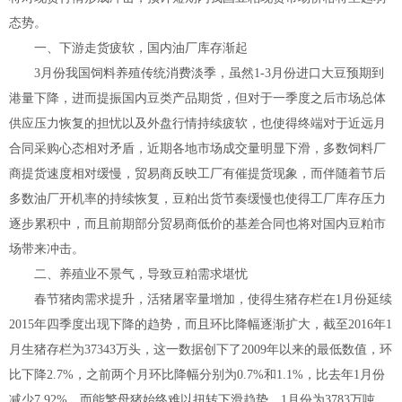
态势。
一、下游走货疲软，国内油厂库存渐起
3月份我国饲料养殖传统消费淡季，虽然1-3月份进口大豆预期到
港量下降，进而提振国内豆类产品期货，但对于一季度之后市场总体
供应压力恢复的担忧以及外盘行情持续疲软，也使得终端对于近远月
合同采购心态相对矛盾，近期各地市场成交量明显下滑，多数饲料厂
商提货速度相对缓慢，贸易商反映工厂有催提货现象，而伴随着节后
多数油厂开机率的持续恢复，豆粕出货节奏缓慢也使得工厂库存压力
逐步累积中，而且前期部分贸易商低价的基差合同也将对国内豆粕市
场带来冲击。
二、养殖业不景气，导致豆粕需求堪忧
春节猪肉需求提升，活猪屠宰量增加，使得生猪存栏在1月份延续
2015年四季度出现下降的趋势，而且环比降幅逐渐扩大，截至2016年1
月生猪存栏为37343万头，这一数据创下了2009年以来的最低数值，环
比下降2.7%，之前两个月环比降幅分别为0.7%和1.1%，比去年1月份
减少7.92%，而能繁母猪始终难以扭转下滑趋势，1月份为3783万吨，