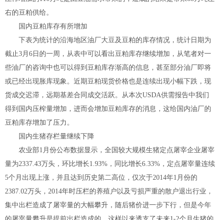
右的豆粕供给。
国内豆粕库存有所增加
下表为统计的沿海地区油厂大豆及豆粕的库存情况，统计日期为
截止3月6日的一周，从表中可以看出豆粕库存继续增加，从笔者对一
些油厂的咨询中也可以得到豆粕库存渐高的信息，甚至部分油厂即将
或已经出现胀库现象。近期豆粕现货价格也是连续出现小幅下跌，现
货成交迟滞，远期基差合同成交活跃。从本次USDA供需报告中我们
得到国内压榨量增加，进而会增加豆粕库存的消息，这给国内油厂的
豆粕库存增加了压力。
国内生猪存栏量继续下降
农业部1月份公布数据显示，全国较大规模生猪定点屠宰企业屠宰
量为2337.43万头，环比增长1.93%，同比增长6.33%，定点屠宰量连续
5个月出现上涨，并且达到历史第二高位，仅次于2014年1月份的
2387.02万头，2014年时压栏的养殖户以及亏损严重的散户退出行业，
集中出栏造成了屠宰量的大幅攀升，随后猪价进一步下行，但是今年
的屠宰量攀升是提前出栏造成的，这样以来透支了未来1-2个月生猪的