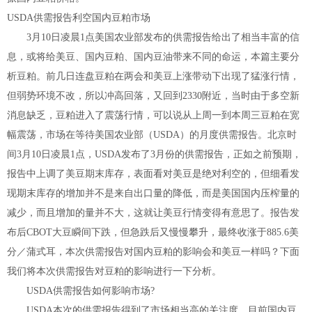
USDA供需报告利空国内豆粕市场
3月10日凌晨1点美国农业部发布的供需报告给出了相当丰富的信
息，或将给美豆、国内豆粕、国内豆油带来不同的命运，本篇主要分
析豆粕。前几日连盘豆粕在两会和美豆上涨带动下出现了猛涨行情，
但弱势环境不改，所以冲高回落，又回到2330附近，当时由于多空新
消息缺乏，豆粕进入了震荡行情，可以说从上周一到本周三豆粕在宽
幅震荡，市场在等待美国农业部（USDA）的月度供需报告。北京时
间3月10日凌晨1点，USDA发布了3月份的供需报告，正如之前预期，
报告中上调了美豆期末库存，表面看对美豆是绝对利空的，但细看发
现期末库存的增加并不是来自出口量的降低，而是美国国内压榨量的
减少，而且增加的量并不大，这就让美豆行情变得有意思了。报告发
布后CBOT大豆瞬间下跌，但急跌后又慢慢攀升，最终收涨于885.6美
分／蒲式耳，本次供需报告对国内豆粕的影响会和美豆一样吗？下面
我们将本次供需报告对豆粕的影响进行一下分析。
USDA供需报告如何影响市场?
USDA本次的供需报告得到了市场相当高的关注度，目前国内豆