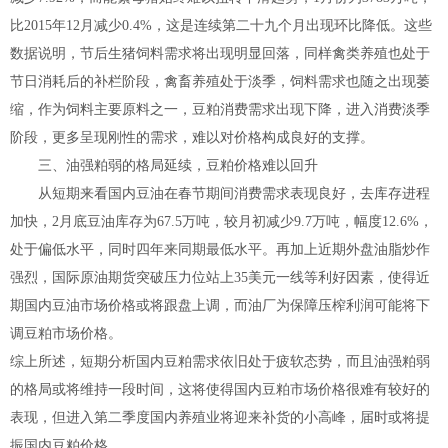
比2015年12月减少0.4%，这是连续第二十九个月出现环比降低。这些
数据说明，节后生猪饲料需求将出现明显回落，同样禽类养殖也处于
节日消耗后的补栏阶段，禽畜养殖处于淡季，饲料需求也随之出现萎
缩，作为饲料主要原料之一，豆粕消费需求出现下降，进入消费淡季
阶段，更多呈现刚性的需求，难以对价格构成良好的支撑。
三、油强粕弱的格局延续，豆粕价格难以回升
从短期来看国内豆油在春节期间消费需求表现良好，去库存进程
加快，2月底豆油库存为67.5万吨，较月初减少9.7万吨，幅度12.6%，
处于偏低水平，同时四年来同期最低水平。再加上近期外盘油脂炒作
强烈，国际原油期货突破压力位站上35美元一线等利好因素，使得近
期国内豆油市场价格或将跟盘上调，而油厂为保障压榨利润可能将下
调豆粕市场价格。
综上所述，短期分析国内豆粕需求依旧处于疲软态势，而且油强粕弱
的格局或将维持一段时间，这将使得国内豆粕市场价格很难有较好的
表现，但进入第二季度国内养殖业将迎来补货的小高峰，届时或将提
振国内豆粕价格。