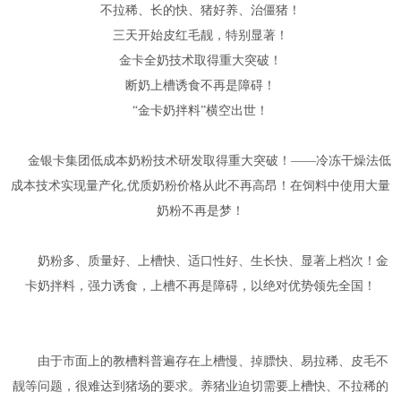
不拉稀、长的快、猪好养、治僵猪！
三天开始皮红毛靓，特别显著！
金卡全奶技术取得重大突破！
断奶上槽诱食不再是障碍！
“金卡奶拌料”横空出世！
金银卡集团低成本奶粉技术研发取得重大突破！——冷冻干燥法低
成本技术实现量产化,优质奶粉价格从此不再高昂！在饲料中使用大量
奶粉不再是梦！
奶粉多、质量好、上槽快、适口性好、生长快、显著上档次！金
卡奶拌料，强力诱食，上槽不再是障碍，以绝对优势领先全国！
由于市面上的教槽料普遍存在上槽慢、掉膘快、易拉稀、皮毛不
靓等问题，很难达到猪场的要求。养猪业迫切需要上槽快、不拉稀的